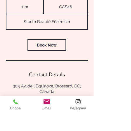
48
Canadian
1 hr
1
CA$48
dollars
h
Studio Beauté Fée'minin
Book Now
Contact Details
305 Av. de l'Equinoxe, Brossard, QC,
Canada
Phone
Email
Instagram
305 Av. de l'Equinoxe