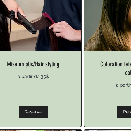
Mise en plis/Hair styling
Coloration tet
co
a partir de 35$
r
a
a parti
partir
de
90$
Reserve
Res