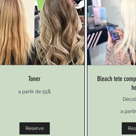
Toner
Bleach tete comp
h
a partir de 55$
r
Décol
a
a parti
partir
de
80$
Reserve
Res