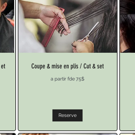
 et
Coupe & mise en plis / Cut & set
a
a
a partir fde 75$
partir
parti
fde
de
75$
35$
Reserve