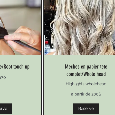
ne/Root touch up
Meches en papier tete
complet/Whole head
$70
Highlights wholehead
a
a partir de 200$
partir
de
200$
erve
Reserve