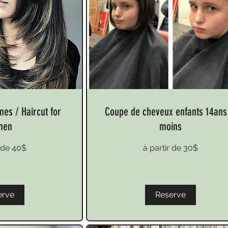
es / Haircut for
Coupe de cheveux enfants 14ans
men
moins
à
r de 40$
à partir de 30$
partir
de
30$
erve
Reserve