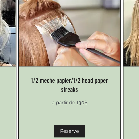
1/2 meche papier/1/2 head paper
streaks
a
parti
de
a
55$
a partir de 130$
partir
de
130$
Reserve