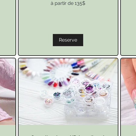
à
45
à partir de 135$
partir
Can
de
doll
135$
Reserve