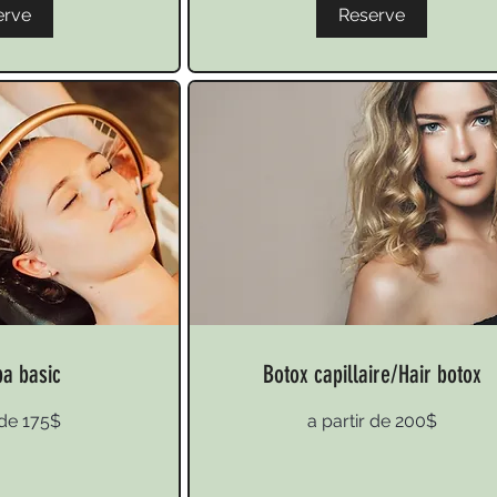
erve
Reserve
pa basic
Botox capillaire/Hair botox
a
 de 175$
a partir de 200$
partir
de
200$