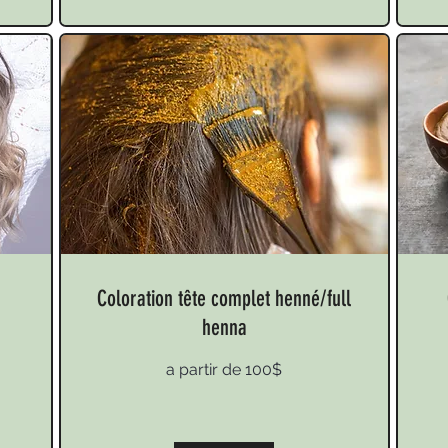
Coloration tête complet henné/full
henna
a
90
a partir de 100$
partir
Can
de
doll
100$