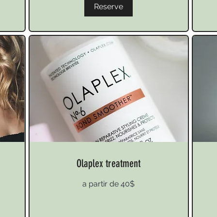
Reserve
Olaplex treatment
a
a
a partir de 40$
partir
parti
de
de
40$
90$