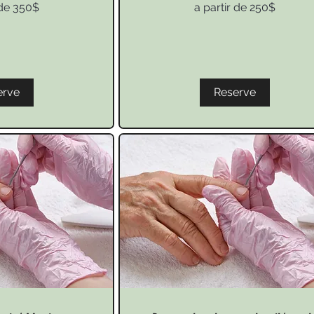
a
 de 350$
a partir de 250$
partir
de
250$
erve
Reserve