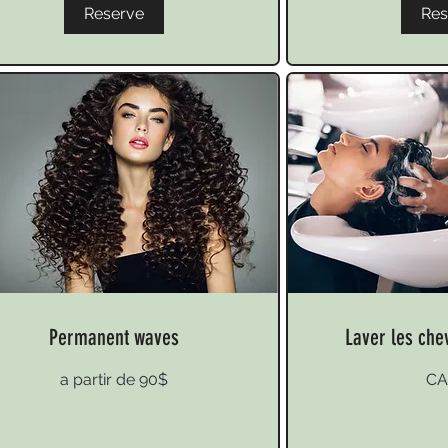
Reserve
Res
Permanent waves
Laver les che
20
a partir de 90$
CA
r
Canadian
dollars