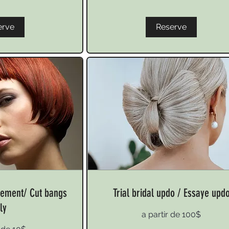
erve
Reserve
lement/ Cut bangs
Trial bridal updo / Essaye upd
ly
a
a partir de 100$
partir
de
100$