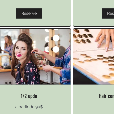
Reserve
Res
1/2 updo
Hair con
a partir de 90$
r