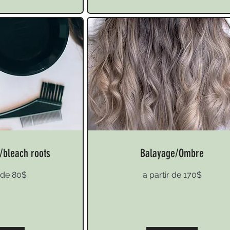
/bleach roots
Balayage/Ombre
a
r de 80$
a partir de 170$
partir
de
170$