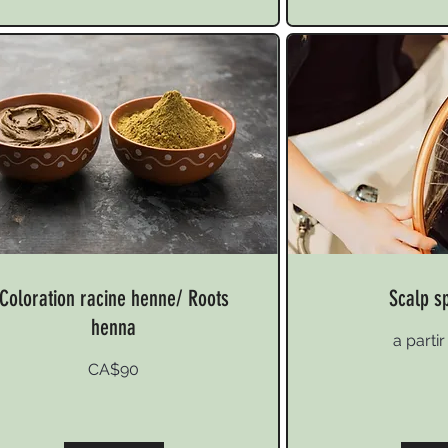
Coloration racine henne/ Roots
Scalp s
henna
a
a parti
partir
de
200$
CA$90
adian
ars