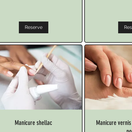
Reserve
Res
Manicure shellac
Manicure vernis 
po