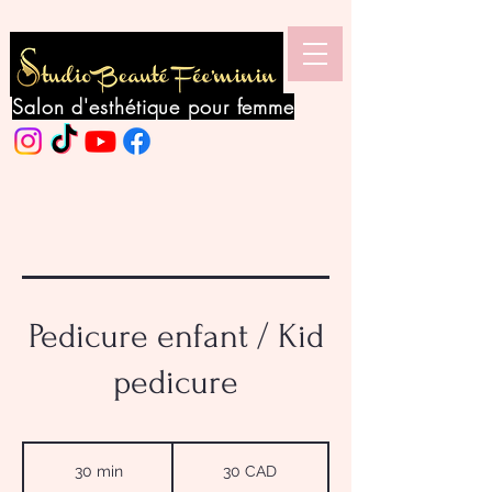
Salon d'esthétique pour femme
Pedicure enfant / Kid
pedicure
30
dólares
30 min
3
30 CAD
canadienses