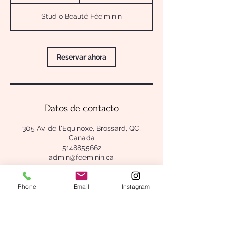
0
Studio Beauté Fée'minin
m
i
n
Reservar ahora
Datos de contacto
305 Av. de l'Equinoxe, Brossard, QC,
Canada
5148855662
admin@feeminin.ca
Phone
Email
Instagram
305 Av. de l'Equinoxe