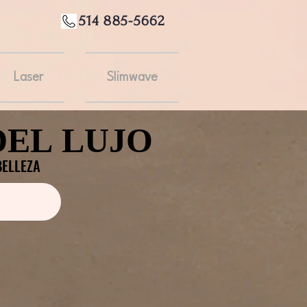
514 885-5662
Laser
Slimwave
DEL LUJO
DEL LUJO
BELLEZA
BELLEZA