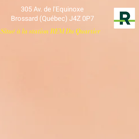
305 Av. de l'Equinoxe
Brossard (Québec) J4Z 0P7
Situé à la station REM Du Quartier