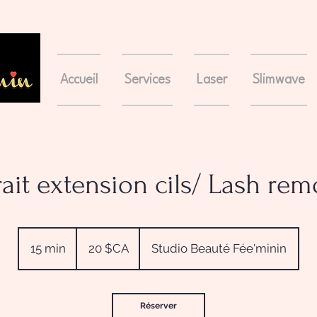
Accueil
Services
Laser
Slimwave
rait extension cils/ Lash rem
20
dollars
15 min
1
20 $CA
Studio Beauté Fée'minin
canadiens
5
m
i
Réserver