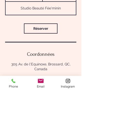
3
5
Studio Beauté Fée'minin
m
i
n
Réserver
Coordonnées
305 Av. de l'Equinoxe, Brossard, QC,
Canada
Phone
Email
Instagram
305 Av. de l'Equinoxe
Brossard (Québec) J4Z 0P7