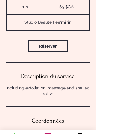
65
dollars
1 h
1
65 $CA
canadiens
Studio Beauté Fée'minin
Réserver
Description du service
including exfoliation, massage and shellac
polish.
Coordonnées
305 Av. de l'Equinoxe, Brossard, QC,